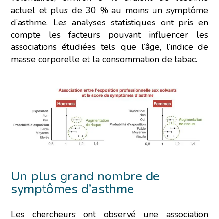
actuel et plus de 30 % au moins un symptôme
d’asthme. Les analyses statistiques ont pris en
compte les facteurs pouvant influencer les
associations étudiées tels que l’âge, l’indice de
masse corporelle et la consommation de tabac.
L’écoconception, ça vous
concerne aussi !
Nous avons développé ce site Internet dans le cadre
d’une démarche forte d’écoconception.
Si vous aussi vous souhaitez diminuer drastiquement
les besoins énergétiques nécessaires à votre
Un plus grand nombre de
navigation, vous pouvez
le parcourir dans son Mode
symptômes d’asthme
Eco. Celui-ci sollicitera très peu nos serveurs et vous
deviendrez ainsi un acteur majeur de l’écoconception.
Merci pour votre contribution !
Les chercheurs ont observé une association