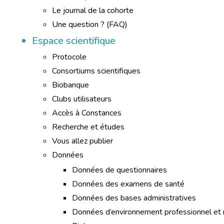
Le journal de la cohorte
Une question ? (FAQ)
L’éc
Espace scientifique
Protocole
Nous avons
Consortiums scientifiques
Biobanque
Si vous aussi vous souhai
le parcourir dans son Mo
Clubs utilisateurs
Accès à Constances
Recherche et études
Vous allez publier
Données
Données de questionnaires
Données des examens de santé
Données des bases administratives
Données d’environnement professionnel et r