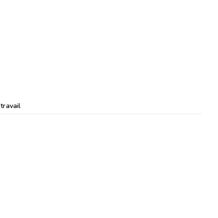
ainsi un acteur majeur de
travail