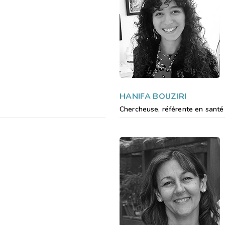
de Eco. Celui-ci sollicitera très peu nos serveurs et vous deviendrez 
l’écoconception.
Merci pour votre contribution !
ACTIVER LE MODE ECO
ANNULER
HANIFA BOUZIRI
Chercheuse, référente en santé 