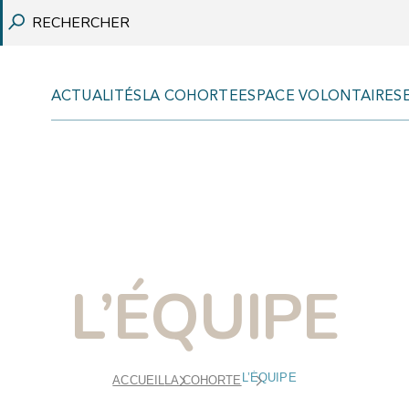
ACTUALITÉS
LA COHORTE
ESPACE VOLONTAIRES
REVUES SCIENTIFIQUES
COMMUNICATIONS
RAPPORTS
L’ÉQUIPE
VULGARISATION SCIENTIFIQUE
THÈSES
L’ÉQUIPE
ACCUEIL
LA COHORTE