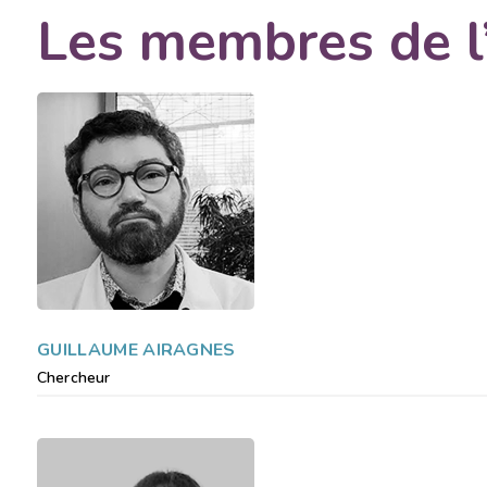
Les membres de l
GUILLAUME AIRAGNES
L’éc
Chercheur
Nous avons
Si vous aussi vous souhai