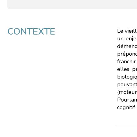
CONTEXTE
Le viei
un enje
démence
prépond
franchi
elles p
biologi
pouvant
(moteur
Pourtant
cognitif