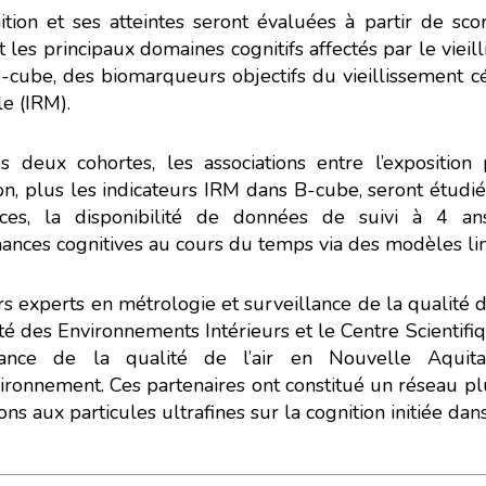
ition et ses atteintes seront évaluées à partir de sc
oconception, ça vous concerne au
t les principaux domaines cognitifs affectés par le vie
B-cube, des biomarqueurs objectifs du vieillissement cé
 développé ce site Internet dans le cadre d’une démarche forte d’éco
e (IRM).
tez diminuer drastiquement les besoins énergétiques nécessaires à vot
s deux cohortes, les associations entre l’exposition 
de Eco. Celui-ci sollicitera très peu nos serveurs et vous deviendrez 
l’écoconception.
ion, plus les indicateurs IRM dans B-cube, seront étudi
Merci pour votre contribution !
ces, la disponibilité de données de suivi à 4 an
ances cognitives au cours du temps via des modèles lin
ACTIVER LE MODE ECO
ANNULER
s experts en métrologie et surveillance de la qualité de 
té des Environnements Intérieurs et le Centre Scientifi
llance de la qualité de l’air en Nouvelle Aquit
ronnement. Ces partenaires ont constitué un réseau plur
ons aux particules ultrafines sur la cognition initiée d