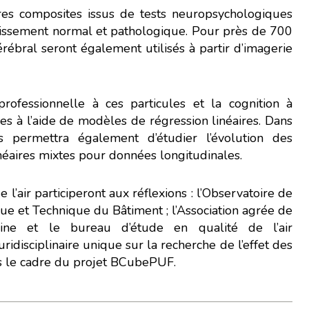
ores composites issus de tests neuropsychologiques
ssi !
illissement normal et pathologique. Pour près de 700
rébral seront également utilisés à partir d’imagerie
conception.
re navigation, vous pouvez
professionnelle à ces particules et la cognition à
ainsi un acteur majeur de
ées à l’aide de modèles de régression linéaires. Dans
s permettra également d’étudier l’évolution des
éaires mixtes pour données longitudinales.
l’air participeront aux réflexions : l’Observatoire de
que et Technique du Bâtiment ; l’Association agrée de
aine et le bureau d’étude en qualité de l’air
idisciplinaire unique sur la recherche de l’effet des
ans le cadre du projet BCubePUF.