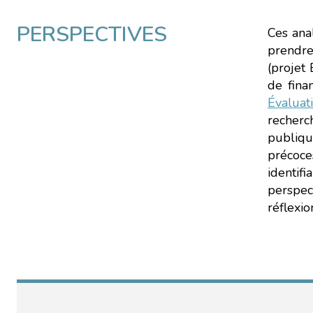
PERSPECTIVES
Ces ana
prendre
(projet
de fina
Évaluati
recherc
publiqu
précoce
identif
perspec
réflexio