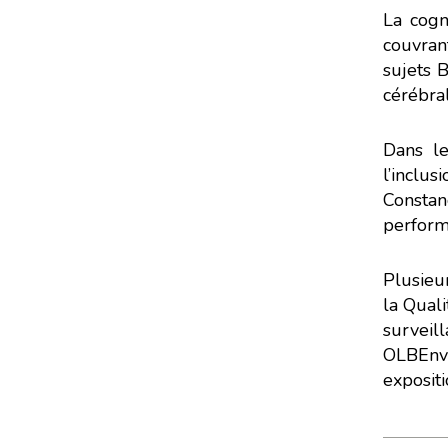
La cogn
L’éc
couvran
sujets 
Nous avons
cérébral
Si vous aussi vous souhai
Dans le
le parcourir dans son Mo
l’inclus
Constan
perform
Plusieur
la Quali
survei
OLBEnvi
expositi