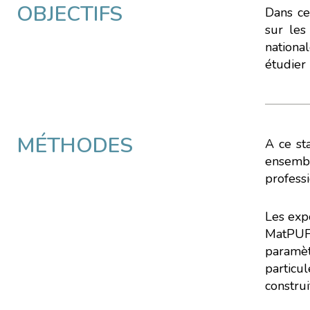
OBJECTIFS
Dans ce 
sur les
nationa
étudier
MÉTHODES
A ce st
ensembl
professi
Les expo
MatPUF.
paramètr
particu
construi