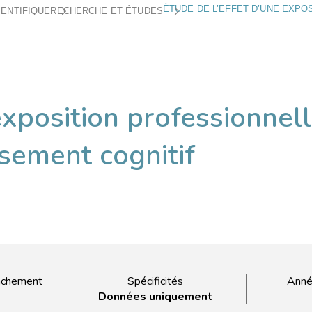
IENTIFIQUE
RECHERCHE ET ÉTUDES
exposition professionnel
issement cognitif
achement
Spécificités
Anné
Données uniquement