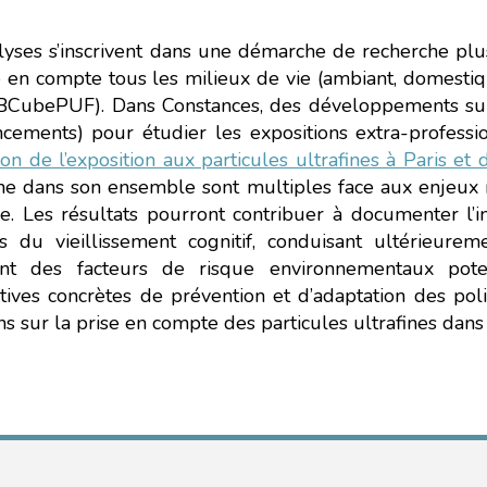
lyses s’inscrivent dans une démarche de recherche plus
 en compte tous les milieux de vie (ambiant, domesti
 BCubePUF). Dans Constances, des développements sup
ncements) pour étudier les expositions extra-professi
on de l’exposition aux particules ultrafines à Paris et
he dans son ensemble sont multiples face aux enjeux ma
e. Les résultats pourront contribuer à documenter l’i
s du vieillissement cognitif, conduisant ultérieu
iant des facteurs de risque environnementaux pot
tives concrètes de prévention et d’adaptation des poli
ns sur la prise en compte des particules ultrafines dans l