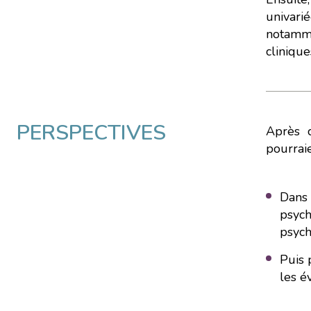
le parcourir dans son Mo
univari
notamme
clinique
PERSPECTIVES
Après 
pourraie
Dans 
psych
psych
Puis 
les é