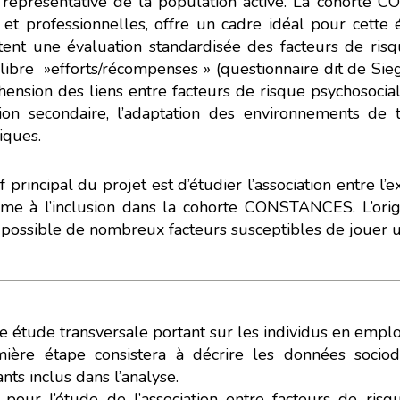
 représentative de la population active. La cohorte 
 et professionnelles, offre un cadre idéal pour cette é
ent une évaluation standardisée des facteurs de risq
libre »efforts/récompenses » (questionnaire dit de Sieg
ension des liens entre facteurs de risque psychosocial
ion secondaire, l’adaptation des environnements de t
iques.
if principal du projet est d’étudier l’association entre 
thme à l’inclusion dans la cohorte CONSTANCES. L’orig
possible de nombreux facteurs susceptibles de jouer un
oconception, ça vous concerne au
ne étude transversale portant sur les individus en emp
 développé ce site Internet dans le cadre d’une démarche forte d’éco
ière étape consistera à décrire les données sociod
ants inclus dans l’analyse.
tez diminuer drastiquement les besoins énergétiques nécessaires à vot
, pour l’étude de l’association entre facteurs de ris