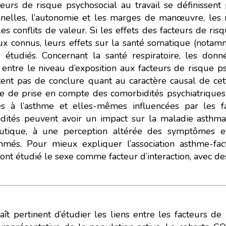
teurs de risque psychosocial au travail se définissent 
nelles, l’autonomie et les marges de manœuvre, les ra
es conflits de valeur. Si les effets des facteurs de ris
ux connus, leurs effets sur la santé somatique (notam
 étudiés. Concernant la santé respiratoire, les don
e entre le niveau d’exposition aux facteurs de risque p
ent pas de conclure quant au caractère causal de cett
ce de prise en compte des comorbidités psychiatriques
es à l’asthme et elles-mêmes influencées par les fa
dités peuvent avoir un impact sur la maladie asthma
eutique, à une perception altérée des symptômes 
més. Pour mieux expliquer l’association asthme-fact
ont étudié le sexe comme facteur d’interaction, avec des
raît pertinent d’étudier les liens entre les facteurs d