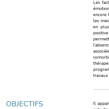
Les fac
émotion
encore l
les mie
en plus
positiv
permett
l’absen
associé
comorbi
thérap
program
travaux 
OBJECTIFS
Il appa