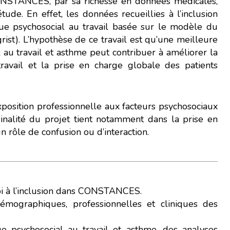
CONSTANCES, par sa richesse en données médicales,
tude. En effet, les données recueillies à l’inclusion
ue psychosocial au travail basée sur le modèle du
rist). L’hypothèse de ce travail est qu’une meilleure
 au travail et asthme peut contribuer à améliorer la
ravail et la prise en charge globale des patients
l’exposition professionnelle aux facteurs psychosociaux
inalité du projet tient notamment dans la prise en
 rôle de confusion ou d’interaction.
ssi !
loi à l’inclusion dans CONSTANCES.
conception.
émographiques, professionnelles et cliniques des
re navigation, vous pouvez
que psychosocial au travail et asthme, des analyses