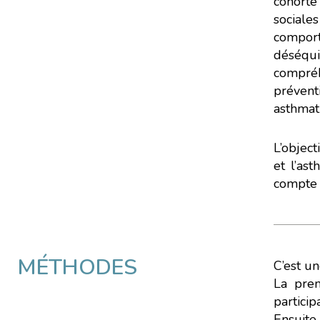
cohorte
sociales
comport
déséqui
compréh
prévent
asthmat
L’object
et l’as
compte 
L’éc
MÉTHODES
C’est u
Nous avons
La prem
particip
Si vous aussi vous souhai
Ensuite