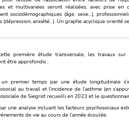
de Eco. Celui-ci sollicitera très peu nos serveurs et vous deviendrez 
ées et multivariées seront réalisées, avec prise en 
l’écoconception.
nt sociodémographiques (âge, sexe…), professionnels (
Merci pour votre contribution !
s (dépression, anxiété…). Un graphe acyclique orienté se
ACTIVER LE MODE ECO
ANNULER
cette première étude transversale, les travaux s
nt être approfondis :
un premier temps par une étude longitudinale s’in
osocial au travail et l’incidence de l’asthme (en s’appu
osociale de Siegrist recueilli en 2023 et le questionnair
par une analyse incluant les facteurs psychosociaux e
vénements de vie au cours de l’année écoulée.