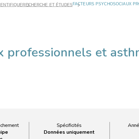
IENTIFIQUE
RECHERCHE ET ÉTUDES
 professionnels et asth
achement
Spécificités
Anné
uipe
Données uniquement