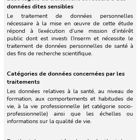
données dites sensibles
Nous avons développé ce site Internet dans le cadre
Le traitement de données personnelles
d’une démarche forte d’écoconception.
nécessaire à la mise en œuvre de cette étude
répond à l’exécution d’une mission d’intérêt
Si vous aussi vous souhaitez diminuer drastiquement
les besoins énergétiques nécessaires à votre
public dont est investi l’Inserm et nécessite le
navigation, vous pouvez
le parcourir dans son Mode
traitement de données personnelles de santé à
Eco. Celui-ci sollicitera très peu nos serveurs et vous
des fins de recherche scientifique.
deviendrez ainsi un acteur majeur de l’écoconception.
Merci pour votre contribution !
Catégories de données concernées par les
ACTIVER LE MODE ECO
ANNULER
traitements
Les données relatives à la santé, au niveau de
formation, aux comportements et habitudes de
vie, à la vie professionnelle (et catégorie socio-
professionnelle) ainsi que les échelles ou
informations sur la qualité de vie.