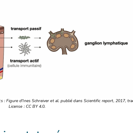
oconception, ça vous concerne au
: Figure d'Ines Schreiver et al. publié dans Scientific report, 2017, tra
License : CC BY 4.0.
 développé ce site Internet dans le cadre d’une démarche forte d’éco
tez diminuer drastiquement les besoins énergétiques nécessaires à vot