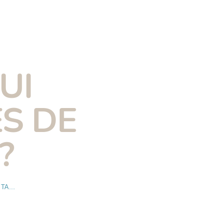
UI
S DE
?
TATOUAGES : QUI SONT LES TATOUÉS DE CONSTANCES ?