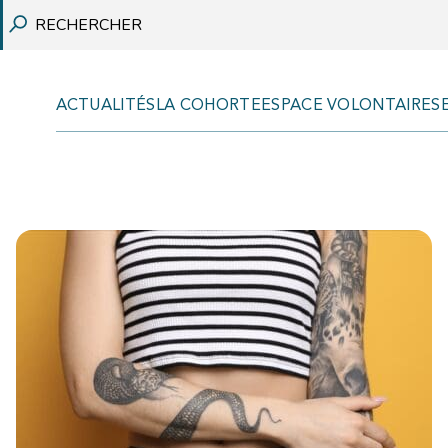
ACTUALITÉS
LA COHORTE
ESPACE VOLONTAIRES
REVUES SCIENTIFIQUES
COMMUNICATIONS
RAPPORTS
VULGARISATION SCIENTIFIQUE
THÈSES