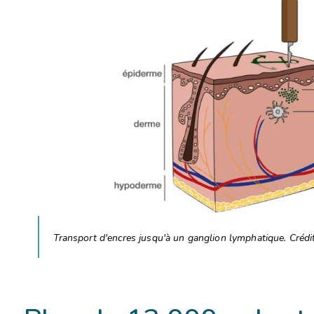
L’éc
Transport d'encres jusqu'à un ganglion lymphatique. Crédits 
Nous avons
Si vous aussi vous souhai