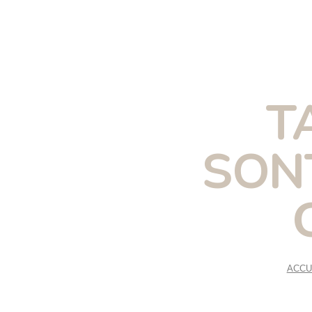
T
SON
ACCU