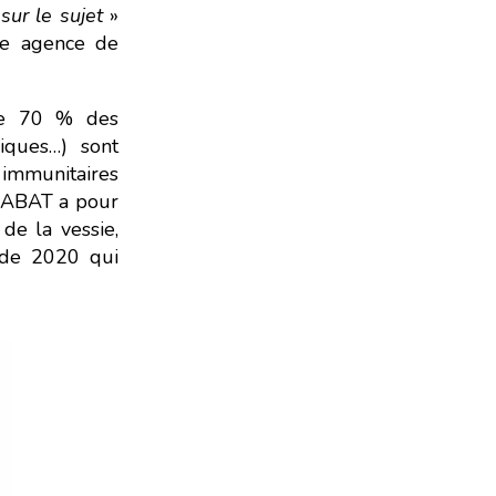
sur le sujet
»
e agence de
 de 70 % des
iques…) sont
s immunitaires
CRABAT a pour
de la vessie,
i de 2020 qui