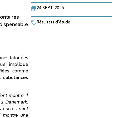
24 SEPT. 2025
ontaires
Résultats d’étude
ndispensable
nnes tatouées
ouer implique
ifiées comme
es substances
’ont montré 4
 au Danemark.
s encres sont
4 montre une