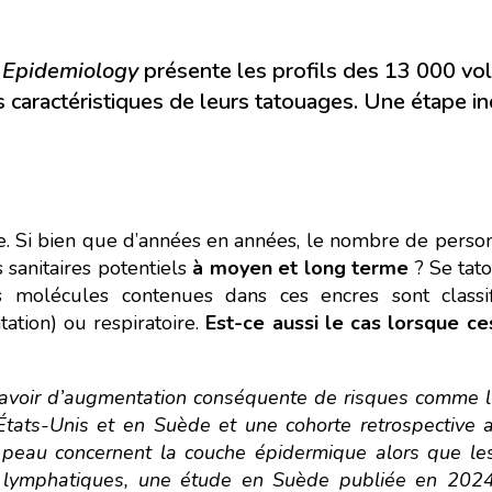
f Epidemiology
présente les profils des 13 000 vol
s caractéristiques de leurs tatouages. Une étape i
e. Si bien que d’années en années, le nombre de perso
 sanitaires potentiels
à moyen et long terme
? Se tat
nes molécules contenues dans ces encres sont class
tation) ou respiratoire.
Est-ce aussi le cas lorsque c
y avoir d’augmentation conséquente de risques comme l
tats-Unis et en Suède et une cohorte retrospective
a peau concernent la couche épidermique alors que le
rs lymphatiques, une étude en Suède publiée en 202