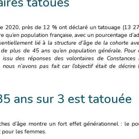
aires tatoués
de Eco. Celui-ci sollicitera très peu nos serveurs et vous deviendrez 
l’écoconception.
Merci pour votre contribution !
e 2020, près de 12 % ont déclaré un tatouage (13 27
re qu’en population française, avec un pourcentage d’a
ACTIVER LE MODE ECO
ANNULER
sentiellement lié à la structure d’âge de la cohorte a
de plus de 45 ans qu’en population générale. Pour
e issu des réponses des volontaires de Constances a
 nous n’avons pas fait car l’objectif était de décrire
5 ans sur 3 est tatouée
ches d’âge montre un fort effet générationnel : le p
t pour les femmes.