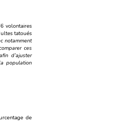
ainsi un acteur majeur de
6 volontaires
dultes tatoués
vec notamment
 comparer ces
fin d’ajuster
 la population
ourcentage de