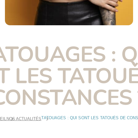
ATOUAGES : Q
T LES TATOUÉ
CONSTANCES 
EIL
NOS ACTUALITÉS