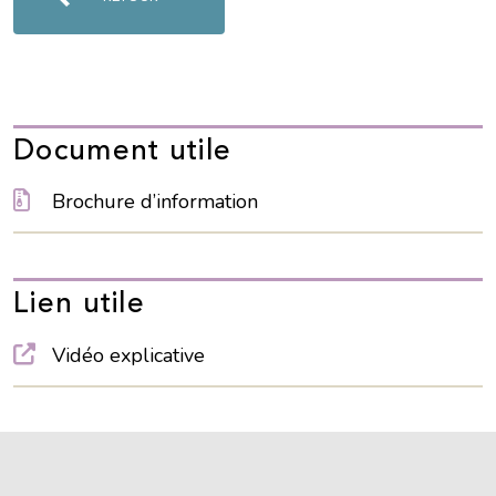
L’écoconception, ça vous
concerne aussi !
Document utile
Nous avons développé ce site Internet dans le cadre
d’une démarche forte d’écoconception.
Brochure d’information
Si vous aussi vous souhaitez diminuer drastiquement
les besoins énergétiques nécessaires à votre
navigation, vous pouvez
le parcourir dans son Mode
Eco. Celui-ci sollicitera très peu nos serveurs et vous
Lien utile
deviendrez ainsi un acteur majeur de l’écoconception.
Merci pour votre contribution !
Vidéo explicative
ACTIVER LE MODE ECO
ANNULER