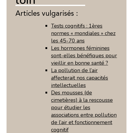
concerne aussi !
Articles vulgarisés :
Nous avons développé ce site Internet dans le cadre
d’une démarche forte d’écoconception.
Tests cognitifs : 1ères
normes « mondiales » chez
Si vous aussi vous souhaitez diminuer drastiquement
les 45-70 ans
les besoins énergétiques nécessaires à votre
navigation, vous pouvez
le parcourir dans son Mode
Les hormones féminines
Eco. Celui-ci sollicitera très peu nos serveurs et vous
sont-elles bénéfiques pour
deviendrez ainsi un acteur majeur de l’écoconception.
vieillir en bonne santé ?
Merci pour votre contribution !
La pollution de l’air
affecterait nos capacités
ACTIVER LE MODE ECO
ANNULER
intellectuelles
Des mousses (de
cimetières) à la rescousse
pour étudier les
associations entre pollution
de l’air et fonctionnement
cognitif