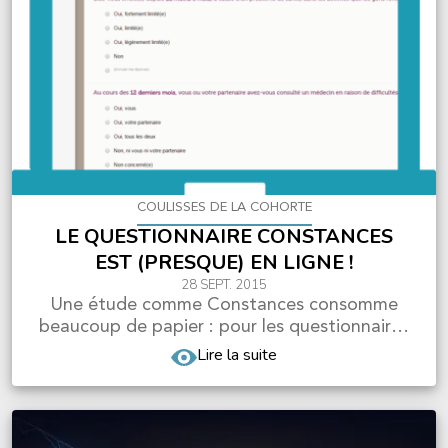
COULISSES DE LA COHORTE
LE QUESTIONNAIRE CONSTANCES
EST (PRESQUE) EN LIGNE !
28 SEPT. 2015
Une étude comme Constances consomme
beaucoup de papier : pour les questionnaires
d'inclusion, de sui...
Lire la suite