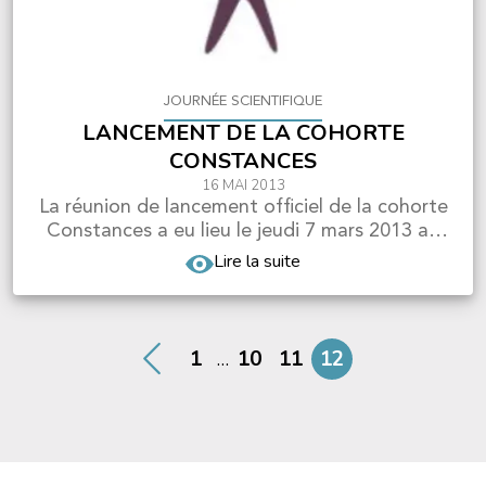
JOURNÉE SCIENTIFIQUE
LANCEMENT DE LA COHORTE
CONSTANCES
16 MAI 2013
La réunion de lancement officiel de la cohorte
Constances a eu lieu le jeudi 7 mars 2013 au
FIAP Jea...
Lire la suite
1
10
11
12
…