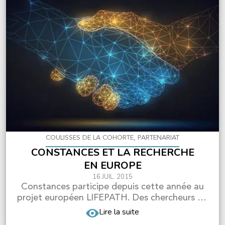
COULISSES DE LA COHORTE, PARTENARIAT
CONSTANCES ET LA RECHERCHE
EN EUROPE
16 JUIL. 2015
Constances participe depuis cette année au
projet européen LIFEPATH. Des chercheurs de
10 pays se so...
Lire la suite